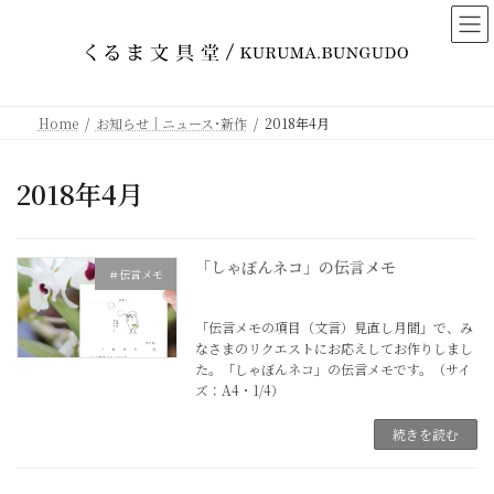
コ
ナ
ン
ビ
テ
ゲ
ン
ー
ツ
シ
Home
お知らせ｜ニュース･新作
2018年4月
へ
ョ
ス
ン
2018年4月
キ
に
ッ
移
プ
動
「しゃぼんネコ」の伝言メモ
＃伝言メモ
2018年4月15日
「伝言メモの項目（文言）見直し月間」で、み
なさまのリクエストにお応えしてお作りしまし
た。「しゃぼんネコ」の伝言メモです。（サイ
ズ：A4・1/4）
続きを読む