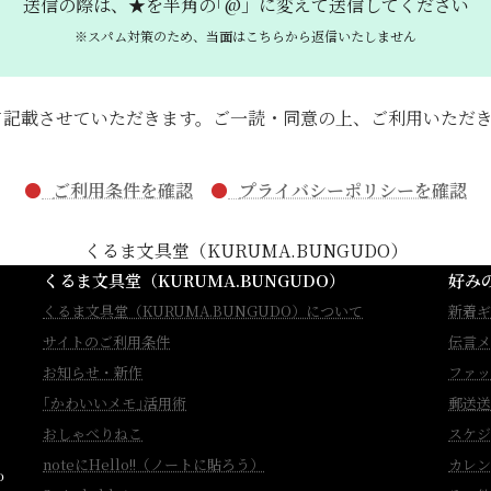
送信の際は、★を半角の｢@」に変えて
送信してください
※スパム対策のため、当面はこちらから返信いたしません
て記載させていただきます。ご一読・同意の上、ご利用いただ
●
ご利用条件を確認
●
プライバシーポリシーを確認
くるま文具堂（KURUMA.BUNGUDO）
くるま文具堂（KURUMA.BUNGUDO）
好み
くるま文具堂（KURUMA.BUNGUDO）について
新着ギ
サイトのご利用条件
伝言メ
お知らせ・新作
ファッ
｢かわいいメモ｣活用術
郵送送
おしゃべりねこ
スケジ
noteにHello!!（ノートに貼ろう）
カレン