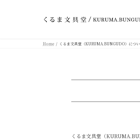
コ
ナ
ン
ビ
テ
ゲ
ン
ー
ツ
シ
へ
ョ
Home
くるま文具堂（KURUMA.BUNGUDO）につ
ス
ン
キ
に
ッ
移
プ
動
くるま文具堂（KURUMA.