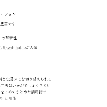
エーション
も豊富です
」の革新性
れる
switchable
が人気
絵柄と伝言メモを切り替えられる
な工夫はいかがでしょう？とい
待をこめてまとめた活用術で
メモ｣活用術