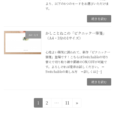
より、以下の6つのモードをお選びいただけま
す。
続きを読む
かしことねこの「ピクニック一筆箋」
A4・1/3
（A4・3分の1サイズ）
2025年5月26日
心地よい陽気に誘われて、新作「ピクニック一
筆箋」登場です！こちらはSwitchableの切り
替えで切り取り線や罫線のON/OFFが可能で
す。よろしければ是非お試しください。 ＝
Switchableの楽しみ方 ＝詳しくは […]
続きを読む
投
固
固
固
1
2
…
11
»
定
定
定
稿
ペ
ペ
ペ