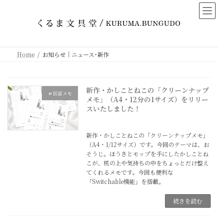
コ
ナ
ン
ビ
テ
ゲ
ン
ー
ツ
シ
Home
お知らせ｜ニュース･新作
へ
ョ
ス
ン
キ
に
新作・かしことねこの「クリーンナップ
ッ
移
＃伝言メモ
メモ」（A4・12分の1サイズ）をリリー
プ
動
スいたしました！
2026年6月3日
新作・かしことねこの「クリーンナップメモ」
（A4・1/12サイズ）です。今回のテーマは、お
そうじ。ほうきとモップを手にしたかしことね
こが、机の上や気持ちの中をちょっとだけ整え
てくれるメモです。今回も便利な
「Switchable機能」を搭載。
続きを読む