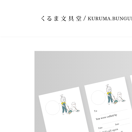
コ
ナ
ン
ビ
テ
ゲ
ン
ー
ツ
シ
へ
ョ
ス
ン
キ
に
ッ
移
プ
動