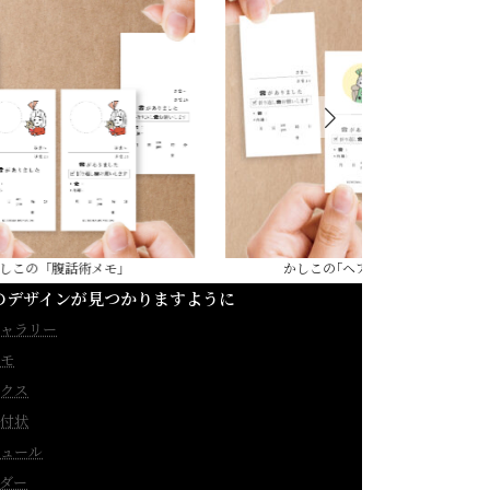
この「腹話術メモ」
かしこの｢ヘアカットメモ｣
のデザインが見つかりますように
ャラリー
モ
クス
付状
ュール
ダー