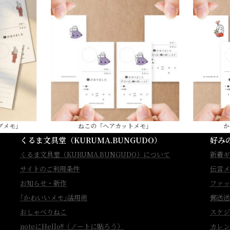
モ」
ねこの「ヘアカットメモ」
かし
くるま文具堂（KURUMA.BUNGUDO）
好み
くるま文具堂（KURUMA.BUNGUDO）について
新着ギ
サイトのご利用条件
伝言メ
お知らせ・新作
ファッ
｢かわいいメモ｣活用術
郵送送
おしゃべりねこ
スケジ
noteにHello!!（ノートに貼ろう）
カレン