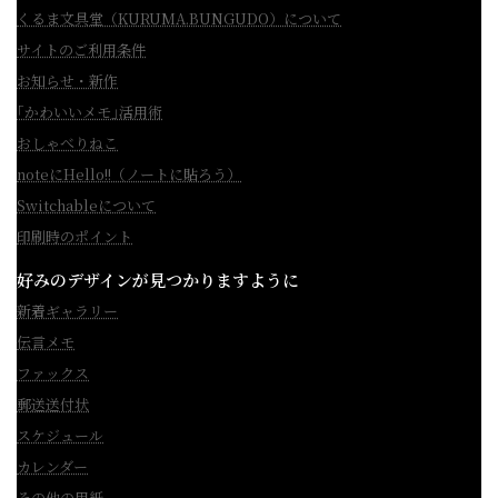
くるま文具堂（KURUMA.BUNGUDO）について
サイトのご利用条件
お知らせ・新作
｢かわいいメモ｣活用術
おしゃべりねこ
noteにHello!!（ノートに貼ろう）
Switchableについて
印刷時のポイント
好みのデザインが見つかりますように
新着ギャラリー
伝言メモ
ファックス
郵送送付状
スケジュール
カレンダー
その他の用紙