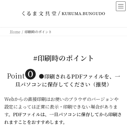
コ
ナ
ン
ビ
テ
ゲ
ン
ー
ツ
シ
Home
印刷時のポイント
へ
ョ
ス
ン
キ
に
ッ
移
#
印刷時のポイント
プ
動
⓿
Point
●印刷されるPDFファイルを、一
旦パソコンに保存してください（
推奨）
Webからの直接印刷はお使いのブラウザのバージョンや
設定によっては正常に表示・印刷できない場合がありま
す。
PDFファイルは、一旦パソコンに保存してから印刷さ
れますことをおすすめします。