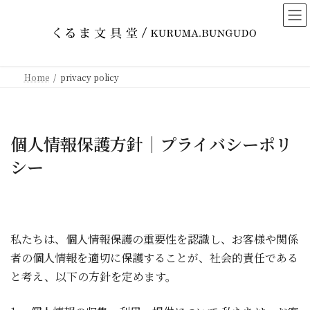
コ
ナ
ン
ビ
テ
ゲ
ン
ー
ツ
シ
Home
privacy policy
へ
ョ
ス
ン
キ
に
ッ
移
個人情報保護方針｜プライバシーポリ
プ
動
シー
私たちは、個人情報保護の重要性を認識し、お客様や関係
者の個人情報を適切に保護することが、社会的責任である
と考え、以下の方針を定めます。