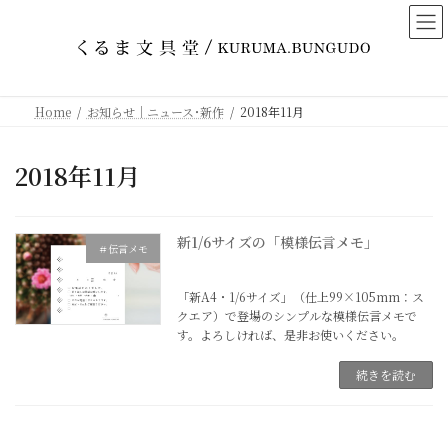
コ
ナ
ン
ビ
テ
ゲ
ン
ー
ツ
シ
Home
お知らせ｜ニュース･新作
2018年11月
へ
ョ
ス
ン
2018年11月
キ
に
ッ
移
プ
動
新1/6サイズの「模様伝言メモ」
＃伝言メモ
2018年11月26日
「新A4・1/6サイズ」（仕上99×105mm：ス
クエア）で登場のシンプルな模様伝言メモで
す。よろしければ、是非お使いください。
続きを読む