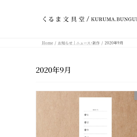
コ
ナ
ン
ビ
テ
ゲ
ン
ー
ツ
シ
へ
ョ
Home
お知らせ｜ニュース･新作
2020年9月
ス
ン
キ
に
ッ
移
プ
動
2020年9月