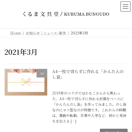
コ
ナ
ン
ビ
テ
ゲ
ン
ー
ツ
シ
Home
お知らせ｜ニュース･新作
2021年3月
へ
ョ
ス
ン
2021年3月
キ
に
ッ
移
プ
動
A4一枚で切らずに作れる「かんたんの
A4
し袋」
2021年3月7日
2019年のコラボでほかもこさんから教わっ
た、A4一枚で切らずに作れる封筒をベースに
「かんたんのし袋」を作ってみました。のし袋
なのにヨコ型なのが特徴です。これからの時期
は、異動や転勤、卒業や入学など、何かと気持
ちを伝える […]