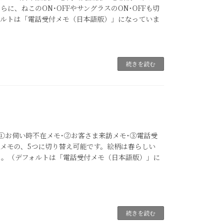
さらに、ねこのON･OFFやサングラスのON･OFFも切
ォルトは「電話受付メモ（日本語版）」になっていま
続きを読む
。①お伺い時不在メモ･②お客さま来訪メモ･③電話受
ーメモの、5つに切り替え可能です。絵柄は春らしい
）。（デフォルトは「電話受付メモ（日本語版）」に
続きを読む