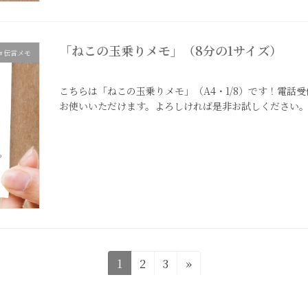
「ねこの玉乗りメモ」（8分の1サイズ）
＃伝言メモ
2023年4月26日
こちらは「ねこの玉乗りメモ」（A4・1/8）です！電話
お使いいただけます。よろしければ是非お試しください
固
固
固
1
2
3
»
定
定
定
ペ
ペ
ペ