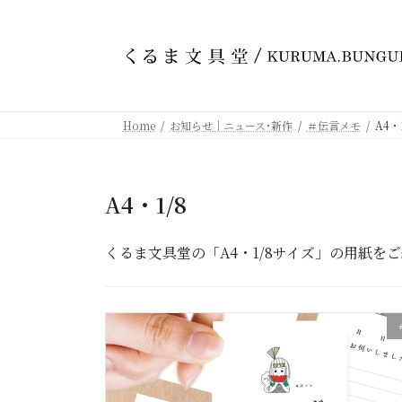
コ
ナ
ン
ビ
テ
ゲ
ン
ー
ツ
シ
へ
ョ
Home
お知らせ｜ニュース･新作
＃伝言メモ
A4・1
ス
ン
キ
に
ッ
移
プ
動
A4・1/8
くるま文具堂の「A4・1/8サイズ」の用紙を