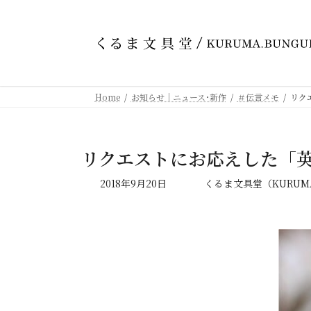
コ
ナ
ン
ビ
テ
ゲ
ン
ー
ツ
シ
へ
ョ
Home
お知らせ｜ニュース･新作
＃伝言メモ
リク
ス
ン
キ
に
ッ
移
プ
動
リクエストにお応えした「
最
2018年9月20日
くるま文具堂（KURUMA
終
更
新
日
時
: