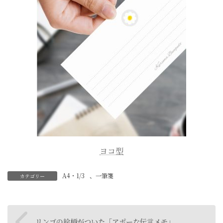
ヨコ型
A4・1/3
、
一筆箋
カテゴリー
リンゴの絵柄がついた「アポーな伝言メモ」