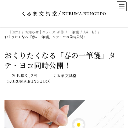
コ
ナ
ン
ビ
テ
ゲ
ン
ー
ツ
シ
Home
お知らせ｜ニュース･新作
一筆箋
A4・1/3
へ
ョ
おくりたくなる「春の一筆箋」タテ・ヨコ同時公開！
ス
ン
キ
に
おくりたくなる「春の一筆箋」タ
ッ
移
プ
動
テ・ヨコ同時公開！
最
2019年3月2日
くるま文具堂
終
（KURUMA.BUNGUDO）
更
新
日
時
: