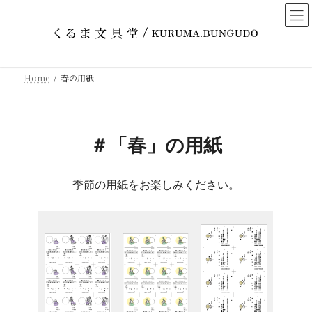
コ
ナ
ン
ビ
テ
ゲ
ン
ー
ツ
シ
Home
春の用紙
へ
ョ
ス
ン
キ
に
ッ
移
＃「春」の用紙
プ
動
季節の用紙をお楽しみください。