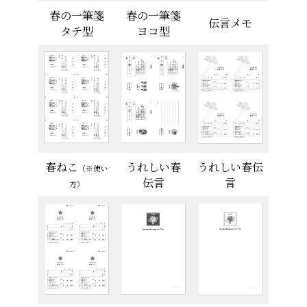
春の一筆箋
春の一筆箋
伝言メモ
タテ型
ヨコ型
春ねこ
うれしい春
うれしい春伝
（
※使い
伝言
言
方
）