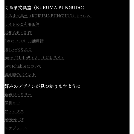
くるま文具堂（KURUMA.BUNGUDO）
くるま文具堂（KURUMA.BUNGUDO）について
サイトのご利用条件
お知らせ・新作
｢かわいいメモ｣活用術
おしゃべりねこ
noteにHello!!（ノートに貼ろう）
Switchableについて
印刷時のポイント
好みのデザインが見つかりますように
新着ギャラリー
伝言メモ
ファックス
郵送送付状
スケジュール