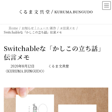
コ
ナ
ン
ビ
テ
ゲ
ン
ー
ツ
シ
Home
お知らせ｜ニュース･新作
＃伝言メモ
へ
ョ
Switchableな「かしこの立ち話」伝言メモ
ス
ン
キ
に
Switchableな「かしこの立ち話」
ッ
移
プ
動
伝言メモ
最
2020年8月12日
くるま文具堂
終
（KURUMA.BUNGUDO）
更
新
日
時
: