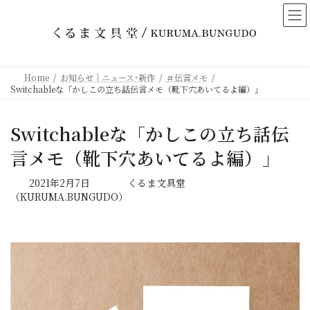
コ
ナ
ン
ビ
テ
ゲ
ン
ー
ツ
シ
Home
お知らせ｜ニュース･新作
＃伝言メモ
へ
ョ
Switchableな「かしこの立ち話伝言メモ（靴下穴あいてるよ編）」
ス
ン
キ
に
Switchableな「かしこの立ち話伝
ッ
移
プ
動
言メモ（靴下穴あいてるよ編）」
最
2021年2月7日
くるま文具堂
終
（KURUMA.BUNGUDO）
更
新
日
時
: