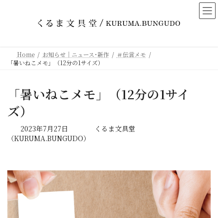
コ
ナ
ン
ビ
テ
ゲ
ン
ー
ツ
シ
Home
お知らせ｜ニュース･新作
＃伝言メモ
へ
ョ
「暑いねこメモ」（12分の1サイズ）
ス
ン
キ
に
「暑いねこメモ」（12分の1サイ
ッ
移
プ
動
ズ）
最
2023年7月27日
くるま文具堂
終
（KURUMA.BUNGUDO）
更
新
日
時
: