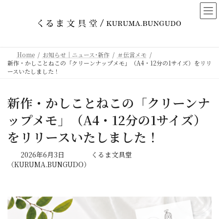
コ
ナ
ン
ビ
テ
ゲ
ン
ー
ツ
シ
Home
お知らせ｜ニュース･新作
＃伝言メモ
へ
ョ
新作・かしことねこの「クリーンナップメモ」（A4・12分の1サイズ）をリリ
ス
ン
ースいたしました！
キ
に
ッ
移
新作・かしことねこの「クリーンナ
プ
動
ップメモ」（A4・12分の1サイズ）
をリリースいたしました！
最
2026年6月3日
くるま文具堂
終
（KURUMA.BUNGUDO）
更
新
日
時
: