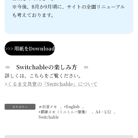
※今後、8月か9月頃に、サイトの全面リニューアル
も考えております。
>>> 用紙をDownload
＝ Switchableの楽しみ方 ＝
詳しくは、こちらをご覧ください。
>
くるま文具堂の「Switchable」について
＃伝言メモ
、
+English
、
カテゴリー
+罫線メモ（ミニミニ一筆箋）
、
A4・1/12
、
Switchable