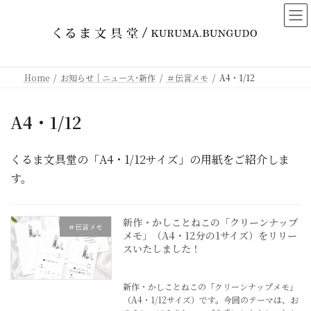
コ
ナ
ン
ビ
テ
ゲ
ン
ー
ツ
シ
Home
お知らせ｜ニュース･新作
＃伝言メモ
A4・1/12
へ
ョ
ス
ン
A4・1/12
キ
に
ッ
移
プ
動
くるま文具堂の「A4・1/12サイズ」の用紙をご紹介しま
す。
新作・かしことねこの「クリーンナップ
＃伝言メモ
メモ」（A4・12分の1サイズ）をリリー
スいたしました！
2026年6月3日
新作・かしことねこの「クリーンナップメモ」
（A4・1/12サイズ）です。今回のテーマは、お