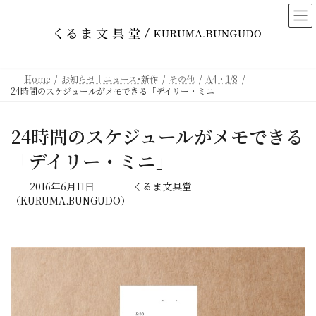
コ
ナ
ン
ビ
テ
ゲ
ン
ー
ツ
シ
Home
お知らせ｜ニュース･新作
その他
A4・1/8
へ
ョ
24時間のスケジュールがメモできる「デイリー・ミニ」
ス
ン
キ
に
24時間のスケジュールがメモできる
ッ
移
プ
動
「デイリー・ミニ」
最
2016年6月11日
くるま文具堂
終
（KURUMA.BUNGUDO）
更
新
日
時
: